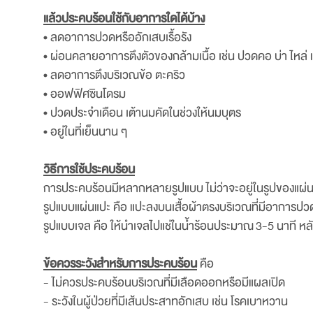
แล้วประคบร้อนใช้กับอาการใดได้บ้าง
• ลดอาการปวดหรืออักเสบเรื้อรัง
• ผ่อนคลายอาการตึงตัวของกล้ามเนื้อ เช่น ปวดคอ บ่า ไหล่ 
• ลดอาการตึงบริเวณข้อ ตะคริว
• ออฟฟิศซินโดรม
• ปวดประจำเดือน เต้านมคัดในช่วงให้นมบุตร
• อยู่ในที่เย็นนาน ๆ
วิธีการใช้ประคบร้อน
การประคบร้อนมีหลากหลายรูปแบบ ไม่ว่าจะอยู่ในรูปของแผ่
รูปแบบแผ่นแปะ คือ แปะลงบนเสื้อผ้าตรงบริเวณที่มีอาการปว
รูปแบบเจล คือ ให้นำเจลไปแช่ในน้ำร้อนประมาณ 3-5 นาที ห
ข้อควรระวังสำหรับการประคบร้อน
คือ
- ไม่ควรประคบร้อนบริเวณที่มีเลือดออกหรือมีแผลเปิด
- ระวังในผู้ป่วยที่มีเส้นประสาทอักเสบ เช่น โรคเบาหวาน