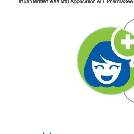
ร้านยา เอ็กซ์ต้า พลัส ผ่าน Application ALL PharmaSee ไ