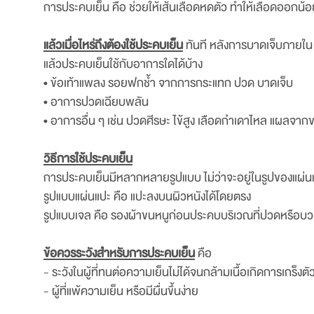
การประคบเย็น คือ ช่วยให้เส้นเลือดหดตัว ทำให้เลือดออกน้
แล้วเมื่อไหร่ถึงต้องใช้ประคบเย็น
ทันที หลังการบาดเจ็บภายใน 2
แล้วประคบเย็นใช้กับอาการใดได้บ้าง
• ข้อเท้าแพลง รอยฟกช้ำ จากการกระแทก ปวด บาดเจ็บ
• อาการปวดเฉียบพลัน
• อาการอื่น ๆ เช่น ปวดศีรษะ ไข้สูง เลือดกำเดาไหล แผลจากข
วิธีการใช้ประคบเย็น
การประคบเย็นมีหลากหลายรูปแบบ ไม่ว่าจะอยู่ในรูปของแผ่น
รูปแบบแผ่นแปะ คือ แปะลงบนผิวหนังได้โดยตรง
รูปแบบเจล คือ รองผ้าขนหนูก่อนประคบบริเวณที่ปวดหรือบว
ข้อควรระวังสำหรับการประคบเย็น
คือ
- ระวังในผู้ที่ทนต่อความเย็นไม่ได้จนกล้ามเนื้อเกิดการเกร็งตั
- ผู้ที่แพ้ความเย็น หรือมีผื่นขึ้นง่าย