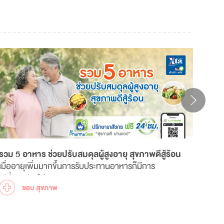
รวม 5 อาหาร ช่วยปรับสมดุลผู้สูงอายุ สุขภาพดีสู้ร้อน
เมื่ออายุเพิ่มมากขึ้นการรับประทานอาหารก็มีการ
สมุน
เปลี่ยนแปลงไปจากเดิม
ปัญห
ของ