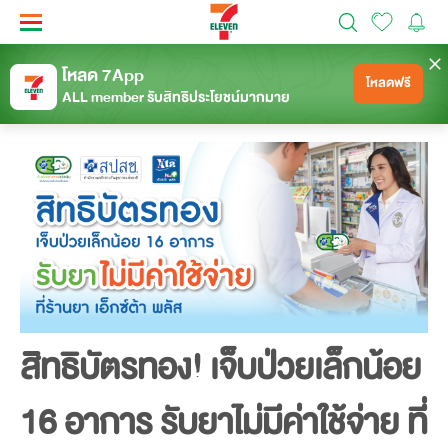
โหลด 7App
โหลดฟรี
แชร์
กลับ
14.3 k
ALL member รับสิทธิประโยชน์มากมาย
สิทธิบัตรทอง! เจ็บป่วยเล็กน้อย
16 อาการ รับยาไม่มีค่าใช้จ่าย ที่