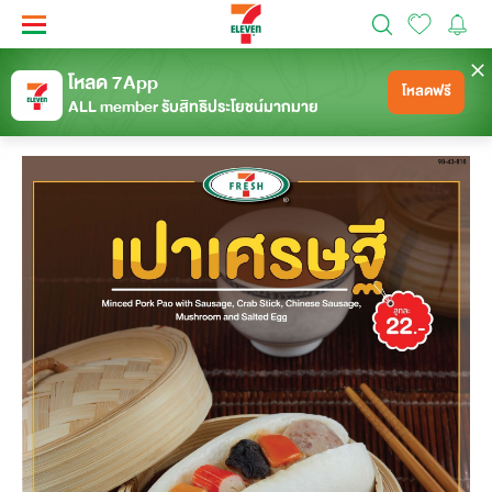
โหลด 7App
โหลดฟรี
แชร์
กลับ
6.9 k
ALL member รับสิทธิประโยชน์มากมาย