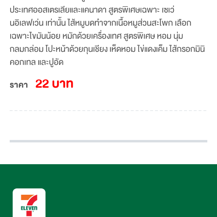
ประเทศออสเตรเลียและแคนาดา สูตรพิเศษเฉพาะ เซเว่
นอิเลฟเว่น เท่านั้น ไส้หมูบดทำจากเนื้อหมูส่วนสะโพก เลือก
เฉพาะไขมันน้อย หมักด้วยเครื่องเทศ สูตรพิเศษ หอม นุ่ม
กลมกล่อม โปะหน้าด้วยกุนเชียง เห็ดหอม ไข่แดงเค็ม ไส้กรอกมินิ
คอกเทล และปูอัด
22
บาท
ราคา